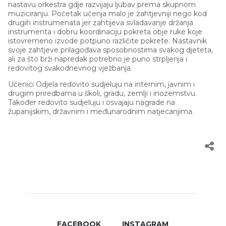
nastavu orkestra gdje razvijaju ljubav prema skupnom
muziciranju. Početak učenja malo je zahtjevniji nego kod
drugih instrumenata jer zahtijeva svladavanje držanja
instrumenta i dobru koordinaciju pokreta obje ruke koje
istovremeno izvode potpuno različite pokrete. Nastavnik
svoje zahtjeve prilagođava sposobnostima svakog djeteta,
ali za što brži napredak potrebno je puno strpljenja i
redovitog svakodnevnog vježbanja.
Učenici Odjela redovito sudjeluju na internim, javnim i
drugim priredbama u školi, gradu, zemlji i inozemstvu.
Također redovito sudjeluju i osvajaju nagrade na
županijskim, državnim i međunarodnim natjecanjima.
FACEBOOK
INSTAGRAM