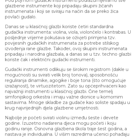
Pod pojmom gudački instrumenti podrazumijevamo sve
glazbene instrumente koji pripadaju skupini žičanih
instrumenata i koji se sviraju na način da se preko žica
povlači gudalo.
Danas se u klasičnoj glazbi koriste četiri standardna
gudačka instrumenta: violina, viola, violončelo i kontrabas. U
posljednje vrijeme pokušava se oživjeti primjena tzv.
povijesnih gudačkih instrumenata za potrebe stilskog
izvođenja rane glazbe. Također, ovoj skupini instrumenata
pripadaju i narodna glazbala, a danas se u tzv. techno glazbi
koriste čak i električni gudački instrumenti.
Gudački instrumenti odlikuju se širokim registrom (dakle u
mogućnosti su svirati velik broj tonova), sposobnošću
reguliranja dinamike, agogike i boje tona (što omogućuje
izražajnost), te virtuozitetom. Zato su općeprihvaćeni kao
najvažniji instrumenti u klasičnoj glazbi. Čine temelj
simfonijskog orkestra i imaju važne dionice u komornim
sastavima. Mnoge skladbe za gudače kao soliste spadaju u
krug najvrijednijih djela glazbene umjetnosti.
Najbolje je početi svirati violinu između šeste i devete
godine. Izuzetno nadarena djeca mogu početi i koju
godinu ranije. Osnovna glazbena škola traje šest godina, a
nastava je individualna. U višim razredima učenici pohađaju