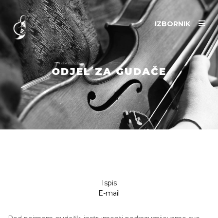
IZBORNIK
ODJEL ZA GUDAČE
Ispis
E-mail